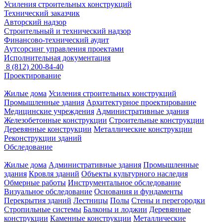
Усиления строительных конструкций
Технический заказчик
Авторский надзор
Строительный и технический надзор
Финансово-технический аудит
Аутсорсинг управления проектами
Исполнительная документация
8 (812) 200-84-40
Проектирование
Жилые дома
Усиления строительных конструкций
Промышленные здания
Архитектурное проектирование
Медицинские учреждения
Административные здания
Железобетонные конструкции
Строительные конструкции
Деревянные конструкции
Металлические конструкции
Реконструкции зданий
Обследование
Жилые дома
Административные здания
Промышленные
здания
Кровля зданий
Объекты культурного наследия
Обмерные работы
Инструментальное обследование
Визуальное обследование
Основания и фундаменты
Перекрытия зданий
Лестницы
Полы
Стены и перегородки
Стропильные системы
Балконы и лоджии
Деревянные
конструкции
Каменные конструкции
Металлические