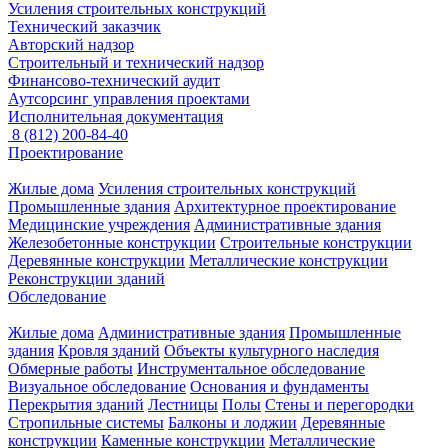
Усиления строительных конструкций
Технический заказчик
Авторский надзор
Строительный и технический надзор
Финансово-технический аудит
Аутсорсинг управления проектами
Исполнительная документация
8 (812) 200-84-40
Проектирование
Жилые дома
Усиления строительных конструкций
Промышленные здания
Архитектурное проектирование
Медицинские учреждения
Административные здания
Железобетонные конструкции
Строительные конструкции
Деревянные конструкции
Металлические конструкции
Реконструкции зданий
Обследование
Жилые дома
Административные здания
Промышленные
здания
Кровля зданий
Объекты культурного наследия
Обмерные работы
Инструментальное обследование
Визуальное обследование
Основания и фундаменты
Перекрытия зданий
Лестницы
Полы
Стены и перегородки
Стропильные системы
Балконы и лоджии
Деревянные
конструкции
Каменные конструкции
Металлические